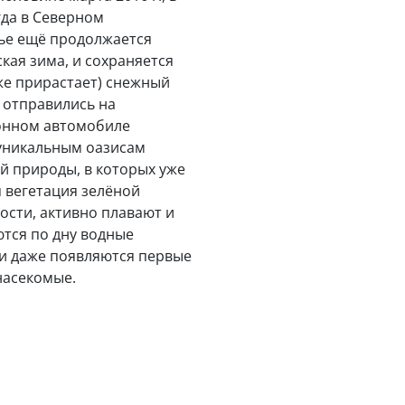
гда в Северном
ье ещё продолжается
кая зима, и сохраняется
же прирастает) снежный
 отправились на
онном автомобиле
 уникальным оазисам
й природы, в которых уже
 вегетация зелёной
ости, активно плавают и
тся по дну водные
и даже появляются первые
насекомые.