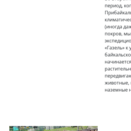
период, ко
Прибайкал
климатичес
(иногда да
покров, мы
экспедици
«Газель» к
байкальско
начинается
растительн
передвигаю
животные, 
наземные 